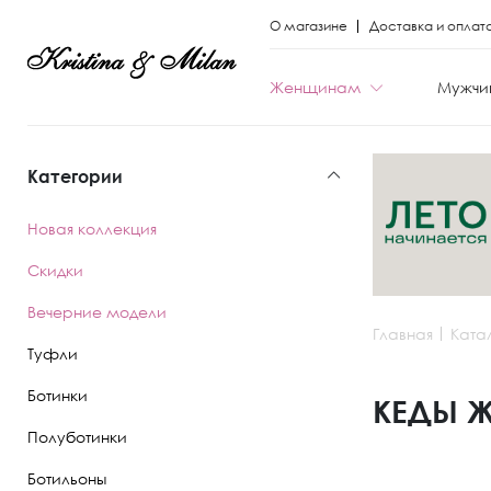
О магазине
Доставка и оплат
Женщинам
Мужчи
Категории
КАТЕГОРИИ
КАТЕГОРИИ
Новая коллекция
Весь каталог
Весь каталог
Скидки
Новая коллекци
Новая коллекци
Вечерние модели
Главная
Ката
Скидки
Скидки
Туфли
Вечерние моде
Вечерние моде
Ботинки
КЕДЫ 
Полуботинки
Туфли
Ботинки
Ботильоны
Ботинки
Полуботинки