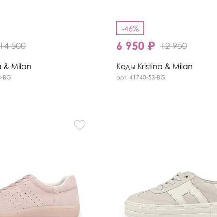
-46%
6 950 ₽
14 500
12 950
a & Milan
Кеды Kristina & Milan
3-BG
арт. 41740-53-BG