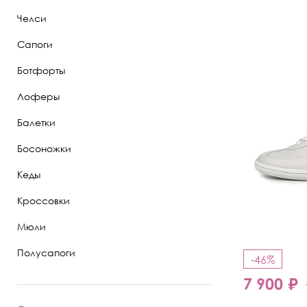
Челси
Полуботинки
Сапоги
Ботильоны
Ботфорты
Челси
Лоферы
Балетки
Босоножки
Кеды
Кроссовки
Мюли
Полусапоги
-46%
7 900 ₽