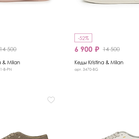
-52%
6 900 ₽
14 500
14 500
a & Milan
Кеды Kristina & Milan
01-B-PN
арт. 3470-BG