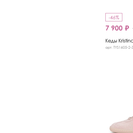
-46%
7 900 ₽
Кеды Kristin
арт. TYS1605-2-