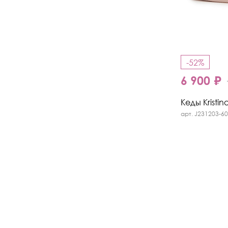
-52%
6 900 ₽
Кеды Kristin
арт. J231203-6