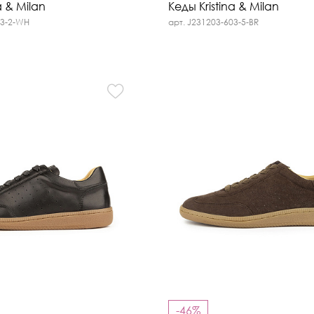
a & Milan
Кеды Kristina & Milan
03-2-WH
арт. J231203-603-5-BR
-46%