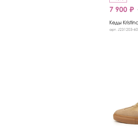
7 900 ₽
Кеды Kristin
арт. J231203-60