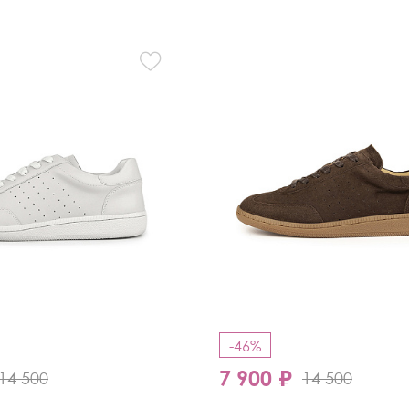
Кроссовки
Мюли
Полусапоги
-46%
7 900 ₽
14 500
14 500