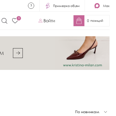
Примерка обуви
Max
0
Войти
0
позиций
&M
По новинкам