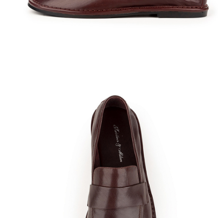
Полуботинки
Ботильоны
Челси