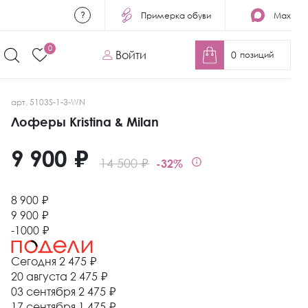
Примерка обуви
Max
0
Войти
0
позиций
арт. 5103S-1-3-WN
Лоферы Kristina & Milan
9 900 ₽
14 500 ₽
-32%
8 900 ₽
9 900 ₽
-1000 ₽
Сегодня
2 475 ₽
20 августа
2 475 ₽
03 сентября
2 475 ₽
17 сентября
1 475 ₽