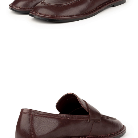
Кроссовки
Мюли
Полусапоги