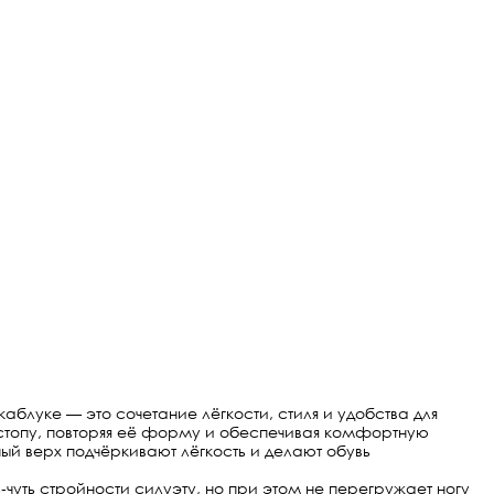
блуке — это сочетание лёгкости, стиля и удобства для
т стопу, повторяя её форму и обеспечивая комфортную
ый верх подчёркивают лёгкость и делают обувь
ь‑чуть стройности силуэту, но при этом не перегружает ногу