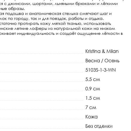
ются с джинсами, шортами, льняными брюками и лёгкими
ные образы.
ая подошва и анатомическая стелька смягчают шаг и
к по городу, так и для поездок, работы и отдыха.
таточно протирать кожу мягкой тканью, использовать
нские летние лоферы из натуральной кожи на низком
ёркивает индивидуальность и создаёт ощущение лёгкости в
Kristina & Milan
Весна / Осень
5103S-1-3-WN
5.5 см
0.9 см
1.5 см
7 см
Кожа
Без отделки