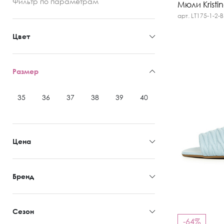
Фильтр
по параметрам
Мюли Kristi
арт. LT175-1-2-B
Цвет
Размер
35
36
37
38
39
40
41
Цена
Бренд
Сезон
-64%