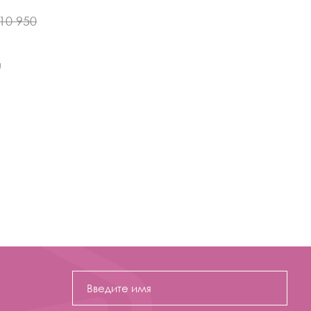
10 950
U