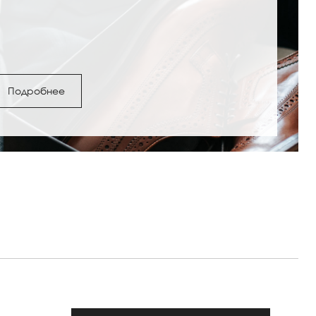
Подробнее
ги и полусапожки: с
Обувь под женские шо
как выбрать