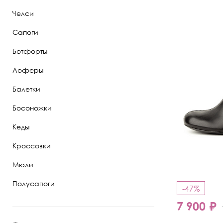
Челси
Полуботинки
Сапоги
Ботильоны
Ботфорты
Челси
Лоферы
Балетки
Босоножки
Кеды
Кроссовки
Мюли
Полусапоги
-47%
7 900 ₽