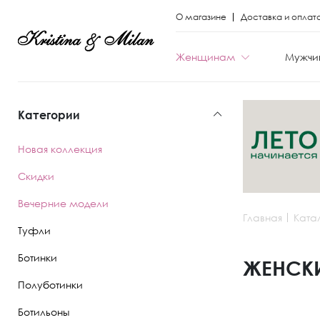
О магазине
Доставка и оплат
Женщинам
Мужчи
Категории
КАТЕГОРИИ
КАТЕГОРИИ
Новая коллекция
Весь каталог
Весь каталог
Скидки
Новая коллекци
Новая коллекци
Вечерние модели
Главная
Ката
Скидки
Скидки
Туфли
Вечерние моде
Вечерние моде
Ботинки
ЖЕНСКИ
Полуботинки
Туфли
Ботинки
Ботильоны
Ботинки
Полуботинки