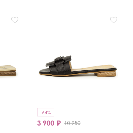
-64%
3 900 ₽
10 950