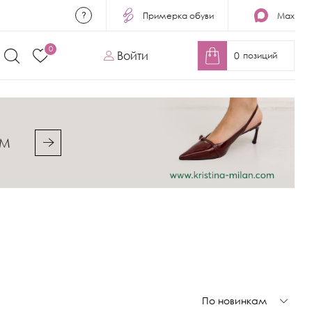
Примерка обуви
Max
0
Войти
0
позиций
&M
По новинкам