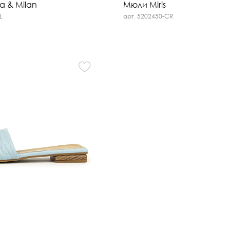
na & Milan
Мюли Miris
L
арт. 5202450-CR