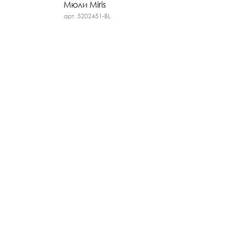
Мюли Miris
арт. 5202451-BL