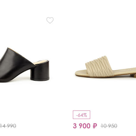
Кроссовки
Мюли
Полусапоги
-64%
3 900 ₽
14 990
10 950