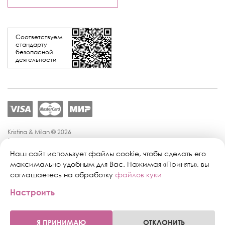
Соответствуем
стандарту
безопасной
деятельности
Kristina & Milan © 2026
Политика конфиденциальности
Согласие на обработку персональных данных
Наш сайт использует файлы cookie, чтобы сделать его
Политика обработки персональных данных
максимально удобным для Вас. Нажимая «Принять», вы
Публичная оферта
соглашаетесь на обработку
файлов куки
Персональные настройки файлов cookie
Настроить
Поддержка сайта:
Промиком
Я ПРИНИМАЮ
ОТКЛОНИТЬ
0
0