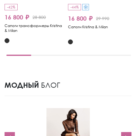
-42%
-44%
-
16 800 ₽
1
28 800
16 800 ₽
29 990
Сапоги трансформеры Kristina
Са
Сапоги Kristina & Milan
& Milan
МОДНЫЙ
БЛОГ