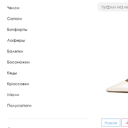
туфли на н
Челси
Полуботинки
Сапоги
Ботильоны
Ботфорты
Челси
Лоферы
Балетки
Босоножки
Кеды
Кроссовки
Мюли
Полусапоги
-
Новое