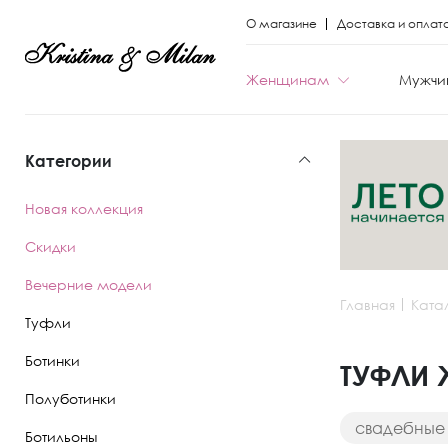
О магазине
Доставка и оплат
Женщинам
Мужчи
Категории
КАТЕГОРИИ
КАТЕГОРИИ
Новая коллекция
Весь каталог
Весь каталог
Скидки
Новая коллекци
Новая коллекци
Вечерние модели
Главная
Ката
Скидки
Скидки
Туфли
Вечерние моде
Вечерние моде
Ботинки
ТУФЛИ 
Полуботинки
Туфли
Ботинки
свадебные
Ботильоны
Ботинки
Полуботинки