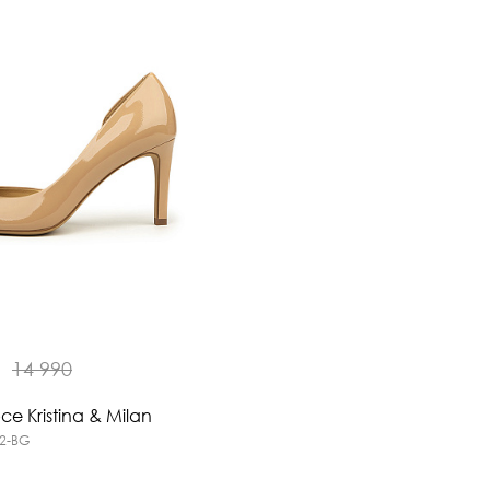
₽
14 990
е Kristina & Milan
12-BG