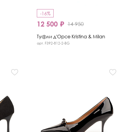
-16%
12 500 ₽
14 950
Туфли д'Орсе Kristina & Milan
арт. F392-812-2-BG