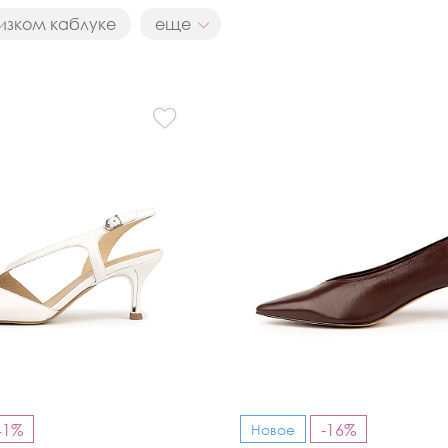
изком каблуке
еще
Кроссовки
Мюли
Полусапоги
41%
-16%
Новое