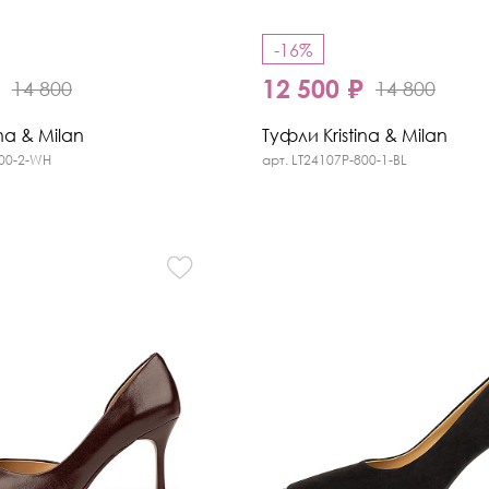
-16%
₽
12 500 ₽
14 800
14 800
na & Milan
Туфли Kristina & Milan
800-2-WH
арт. LT24107P-800-1-BL