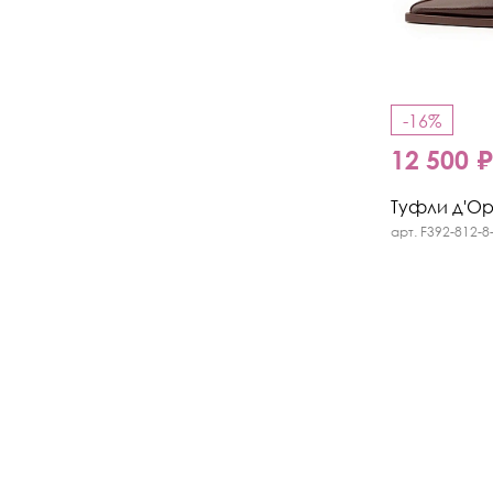
-16%
12 500 
Туфли д'Орс
арт. F392-812-