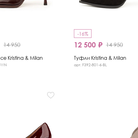
-16%
₽
12 500 ₽
14 950
14 950
е Kristina & Milan
Туфли Kristina & Milan
8-WN
арт. F392-801-6-BL