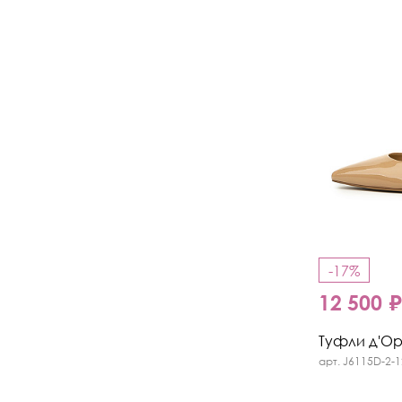
-17%
12 500 
Туфли д'Орс
арт. J6115D-2-