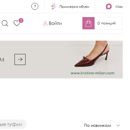
Примерка обуви
Max
0
Войти
0
позиций
&M
вые туфли
По новинкам