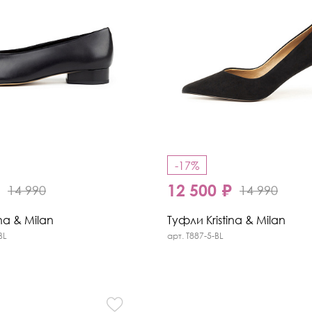
-17%
₽
12 500 ₽
14 990
14 990
na & Milan
Туфли Kristina & Milan
BL
арт. T887-5-BL