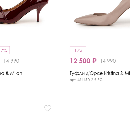
17%
-17%
₽
12 500 ₽
14 990
14 990
na & Milan
Туфли д'Орсе Kristina & Mi
арт. J6115D-2-9-BG