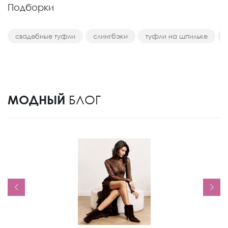
Подборки
свадебные туфли
слингбэки
туфли на шпильке
МОДНЫЙ
БЛОГ