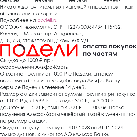
сегодня
недели
недели
недель
Никаких дополнительных платежей и процентов — как
обычная оплата картой
Подробнее на
podeli.ru
ООО А-4 Технологии, ОГРН 1227700064734 115432,
Россия, г. Москва, пр. Андропова,
д.18, к. 3, этаж/помещ./ ком. 9/XIV/1.
Cкидка до 1000 ₽
при
оформлении Альфа-Карты
Оплатите покупку от 1000
₽
с Подели, а потом
оформите бесплатную дебетовую Альфа-Карту
сервисе Подели в течение 14 дней.
Размер скидки зависит от суммы покупки:при покупке
от 1 000
₽
до 1 999
₽
— скидка 300
₽
, от 2 000
₽
до 3 999
₽
— 500
₽
, свыше 4 000
₽
— 1 000
₽
. После
получения Альфа-Карты четвёртый платёж уменьшится
на размер скидки.
Скидка на одну покупку с 14.07.2023 по 31.12.2024
только для новых клиентов АО «Альфа-Банк».