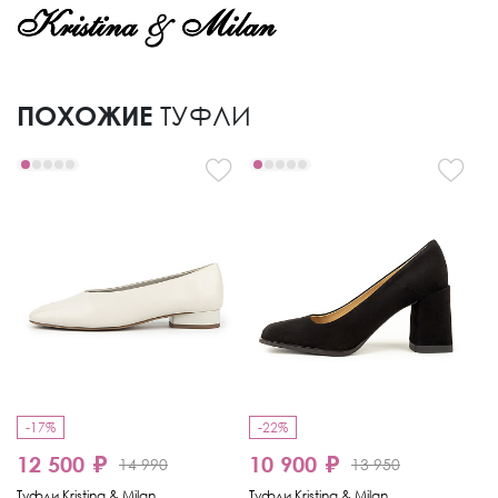
ПОХОЖИЕ
ТУФЛИ
-17%
-22%
-
12 500 ₽
10 900 ₽
8
14 990
13 950
Туфли Kristina & Milan
Туфли Kristina & Milan
Ту