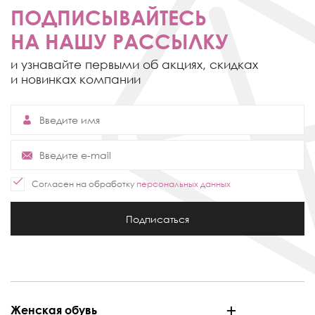
ПОДПИСЫВАЙТЕСЬ
НА НАШУ РАССЫЛКУ
и узнавайте первыми об акциях,
скидках
и новинках компании
Согласен на обработку
персональных данных
Подписаться
Женская обувь