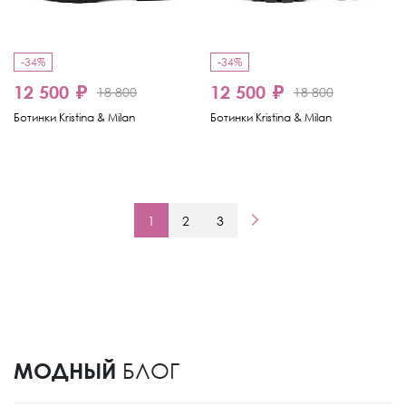
-34%
-34%
12 500 ₽
12 500 ₽
18 800
18 800
Ботинки Kristina & Milan
Ботинки Kristina & Milan
1
2
3
МОДНЫЙ
БЛОГ