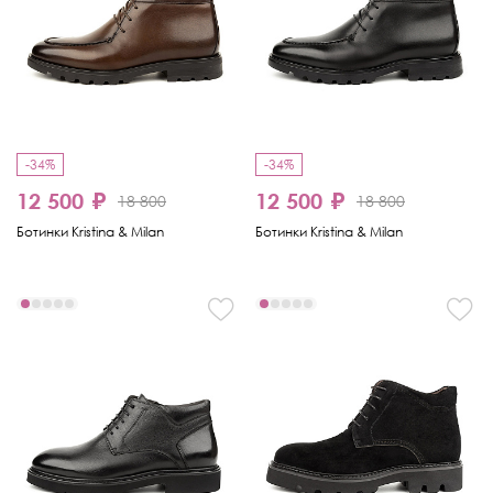
-34%
-34%
12 500 ₽
12 500 ₽
18 800
18 800
Ботинки Kristina & Milan
Ботинки Kristina & Milan