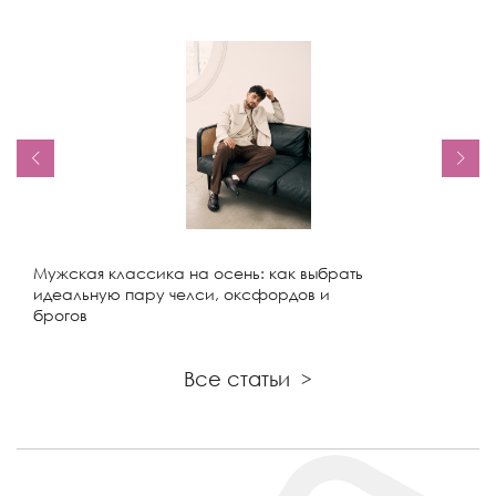
Мужская классика на осень: как выбрать
идеальную пару челси, оксфордов и
брогов
Все статьи
>