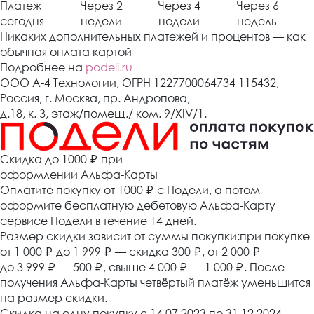
Платеж
Через 2
Через 4
Через 6
сегодня
недели
недели
недель
Никаких дополнительных платежей и процентов — как
обычная оплата картой
Подробнее на
podeli.ru
ООО А-4 Технологии, ОГРН 1227700064734 115432,
Россия, г. Москва, пр. Андропова,
д.18, к. 3, этаж/помещ./ ком. 9/XIV/1.
Cкидка до 1000 ₽
при
оформлении Альфа-Карты
Оплатите покупку от 1000
₽
с Подели, а потом
оформите бесплатную дебетовую Альфа-Карту
сервисе Подели в течение 14 дней.
Размер скидки зависит от суммы покупки:при покупке
от 1 000
₽
до 1 999
₽
— скидка 300
₽
, от 2 000
₽
до 3 999
₽
— 500
₽
, свыше 4 000
₽
— 1 000
₽
. После
получения Альфа-Карты четвёртый платёж уменьшится
на размер скидки.
Скидка на одну покупку с 14.07.2023 по 31.12.2024