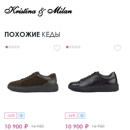
ПОХОЖИЕ
КЕДЫ
-36%
-36%
9
10 900 ₽
10 900 ₽
16 950
16 950