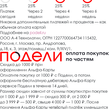
25%
25%
25%
25%
Платеж
Через 2
Через 4
Через 6
сегодня
недели
недели
недель
Никаких дополнительных платежей и процентов — как
обычная оплата картой
Подробнее на
podeli.ru
ООО А-4 Технологии, ОГРН 1227700064734 115432,
Россия, г. Москва, пр. Андропова,
д.18, к. 3, этаж/помещ./ ком. 9/XIV/1.
Cкидка до 1000 ₽
при
оформлении Альфа-Карты
Оплатите покупку от 1000
₽
с Подели, а потом
оформите бесплатную дебетовую Альфа-Карту
сервисе Подели в течение 14 дней.
Размер скидки зависит от суммы покупки:при покупке
от 1 000
₽
до 1 999
₽
— скидка 300
₽
, от 2 000
₽
до 3 999
₽
— 500
₽
, свыше 4 000
₽
— 1 000
₽
. После
получения Альфа-Карты четвёртый платёж уменьшится