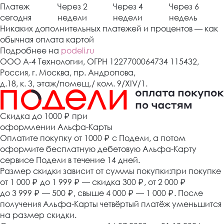
Платеж
Через 2
Через 4
Через 6
сегодня
недели
недели
недель
Никаких дополнительных платежей и процентов — как
обычная оплата картой
Подробнее на
podeli.ru
ООО А-4 Технологии, ОГРН 1227700064734 115432,
Россия, г. Москва, пр. Андропова,
д.18, к. 3, этаж/помещ./ ком. 9/XIV/1.
Cкидка до 1000 ₽
при
оформлении Альфа-Карты
Оплатите покупку от 1000
₽
с Подели, а потом
оформите бесплатную дебетовую Альфа-Карту
сервисе Подели в течение 14 дней.
Размер скидки зависит от суммы покупки:при покупке
от 1 000
₽
до 1 999
₽
— скидка 300
₽
, от 2 000
₽
до 3 999
₽
— 500
₽
, свыше 4 000
₽
— 1 000
₽
. После
получения Альфа-Карты четвёртый платёж уменьшится
на размер скидки.