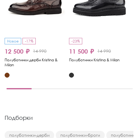
Новое
-17%
-23%
12 500 ₽
11 500 ₽
1
14 990
14 990
Полуботинки дерби Kristina &
Полуботинки Kristina & Milan
По
Milan
& 
Подборки
полуботинки-дерби
полуботинки-броги
полуботинки