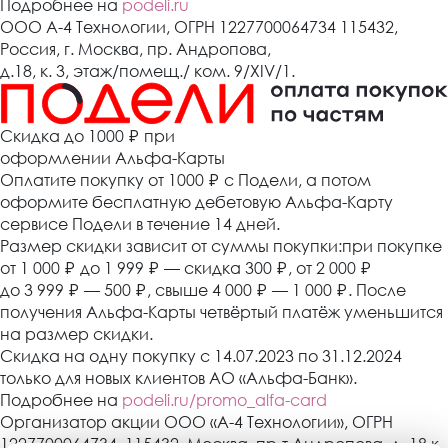
Подробнее на
podeli.ru
ООО А-4 Технологии, ОГРН 1227700064734 115432,
Россия, г. Москва, пр. Андропова,
д.18, к. 3, этаж/помещ./ ком. 9/XIV/1.
Cкидка до 1000 ₽
при
оформлении Альфа-Карты
Оплатите покупку от 1000
₽
с Подели, а потом
оформите бесплатную дебетовую Альфа-Карту
сервисе Подели в течение 14 дней.
Размер скидки зависит от суммы покупки:при покупке
от 1 000
₽
до 1 999
₽
— скидка 300
₽
, от 2 000
₽
до 3 999
₽
— 500
₽
, свыше 4 000
₽
— 1 000
₽
. После
получения Альфа-Карты четвёртый платёж уменьшится
на размер скидки.
Скидка на одну покупку с 14.07.2023 по 31.12.2024
только для новых клиентов АО «Альфа-Банк».
Подробнее на
podeli.ru/promo_alfa-card
Организатор акции ООО «А-4 Технологии», ОГРН
1227700064734, 115432, Москва, пр-т Андропова, д. 18 к.