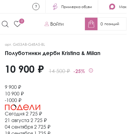
Примерка обуви
Max
0
Войти
0
позиций
арт. G453AB-G48A5-BL
Полуботинки дерби Kristina & Milan
10 900 ₽
14 500 ₽
-25%
9 900 ₽
10 900 ₽
-1000 ₽
Сегодня
2 725 ₽
21 августа
2 725 ₽
04 сентября
2 725 ₽
18 сентября
1 725 ₽