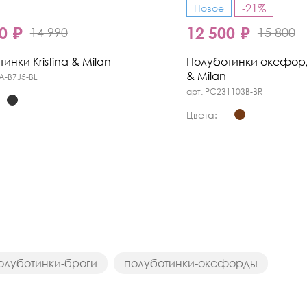
-21%
Новое
0 ₽
12 500 ₽
14 990
15 800
инки Kristina & Milan
Полуботинки оксфорды
& Milan
A-B7J5-BL
арт. PC231103B-BR
Цвета:
олуботинки-броги
полуботинки-оксфорды