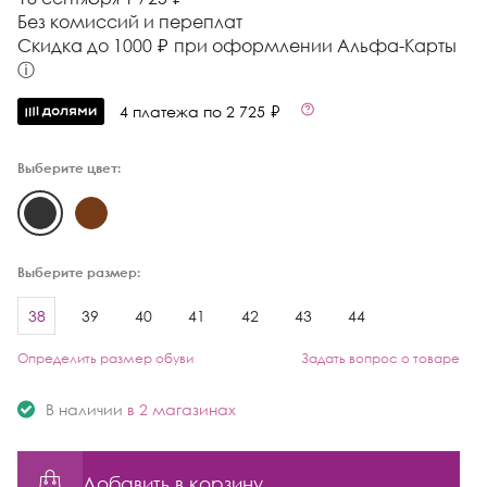
Без комиссий и переплат
Cкидка до 1000 ₽ при оформлении Альфа-Карты
ⓘ
4 платежа по 2 725 ₽
Выберите цвет:
Выберите размер:
38
39
40
41
42
43
44
Определить размер обуви
Задать вопрос о товаре
В наличии
в 2 магазинах
Добавить в корзину