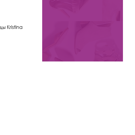
-24%
10 950 ₽
14 500
 Kristina
Кроссовки Kristina & Milan
арт. MC296A-2C-BL
Цвета: