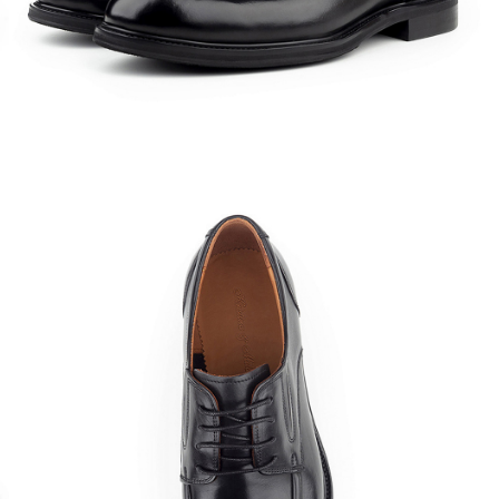
Кроссовки
Мюли
Полусапоги