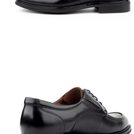
Полуботинки
Ботильоны
Челси