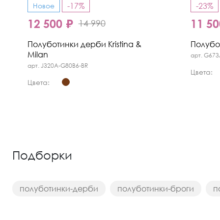
-17%
-23%
Новое
12 500 ₽
11 50
14 990
Полуботинки дерби Kristina &
Полубот
Milan
арт. G673
арт. J320A-G80B6-BR
Цвета:
Цвета:
Подборки
полуботинки-дерби
полуботинки-броги
п