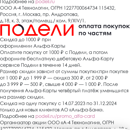
Подробнее на
podeli.ru
ООО А-4 Технологии, ОГРН 1227700064734 115432,
Россия, г. Москва, пр. Андропова,
д.18, к. 3, этаж/помещ./ ком. 9/XIV/1.
Cкидка до 1000 ₽
при
оформлении Альфа-Карты
Оплатите покупку от 1000
₽
с Подели, а потом
оформите бесплатную дебетовую Альфа-Карту
сервисе Подели в течение 14 дней.
Размер скидки зависит от суммы покупки:при покупке
от 1 000
₽
до 1 999
₽
— скидка 300
₽
, от 2 000
₽
до 3 999
₽
— 500
₽
, свыше 4 000
₽
— 1 000
₽
. После
получения Альфа-Карты четвёртый платёж уменьшится
на размер скидки.
Скидка на одну покупку с 14.07.2023 по 31.12.2024
только для новых клиентов АО «Альфа-Банк».
Подробнее на
podeli.ru/promo_alfa-card
Организатор акции ООО «А-4 Технологии», ОГРН
1227700064734, 115432, Москва, пр-т Андропова, д. 18 к.