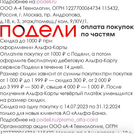
Подробнее на
podeli.ru
ООО А-4 Технологии, ОГРН 1227700064734 115432,
Россия, г. Москва, пр. Андропова,
д.18, к. 3, этаж/помещ./ ком. 9/XIV/1.
Cкидка до 1000 ₽
при
оформлении Альфа-Карты
Оплатите покупку от 1000
₽
с Подели, а потом
оформите бесплатную дебетовую Альфа-Карту
сервисе Подели в течение 14 дней.
Размер скидки зависит от суммы покупки:при покупке
от 1 000
₽
до 1 999
₽
— скидка 300
₽
, от 2 000
₽
до 3 999
₽
— 500
₽
, свыше 4 000
₽
— 1 000
₽
. После
получения Альфа-Карты четвёртый платёж уменьшится
на размер скидки.
Скидка на одну покупку с 14.07.2023 по 31.12.2024
только для новых клиентов АО «Альфа-Банк».
Подробнее на
podeli.ru/promo_alfa-card
Организатор акции ООО «А-4 Технологии», ОГРН
1227700064734, 115432, Москва, пр-т Андропова, д. 18 к.