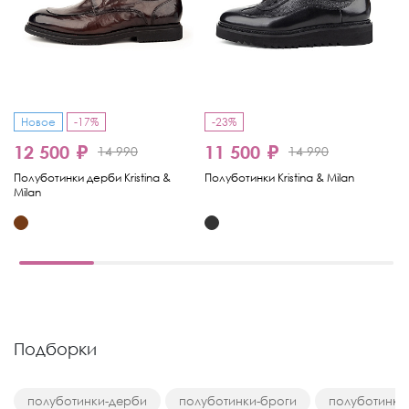
Новое
-17%
-23%
12 500 ₽
11 500 ₽
1
14 990
14 990
Полуботинки дерби Kristina &
Полуботинки Kristina & Milan
По
Milan
& 
Подборки
полуботинки-дерби
полуботинки-броги
полуботинки