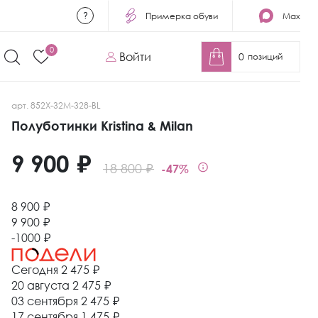
Примерка обуви
Max
0
Войти
0
позиций
арт. 852X-32M-328-BL
Полуботинки Kristina & Milan
9 900 ₽
18 800 ₽
-47%
8 900 ₽
9 900 ₽
-1000 ₽
Сегодня
2 475 ₽
20 августа
2 475 ₽
03 сентября
2 475 ₽
17 сентября
1 475 ₽