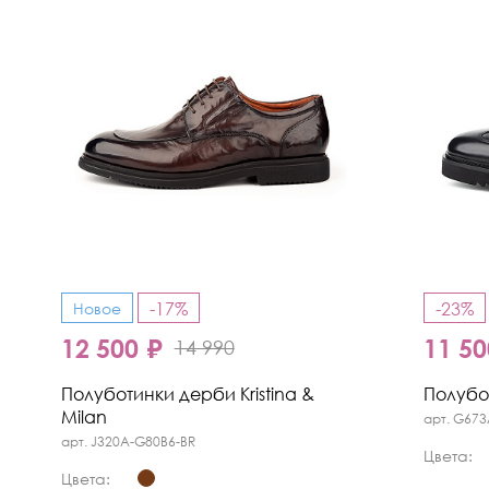
-17%
-23%
Новое
12 500 ₽
11 50
14 990
Полуботинки дерби Kristina &
Полубот
Milan
арт. G673
арт. J320A-G80B6-BR
Цвета:
Цвета: