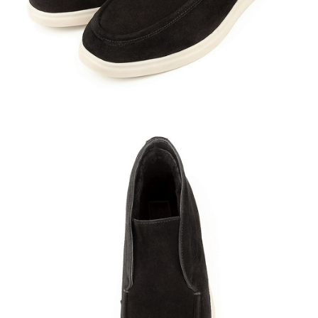
Кроссовки
Мюли
Полусапоги