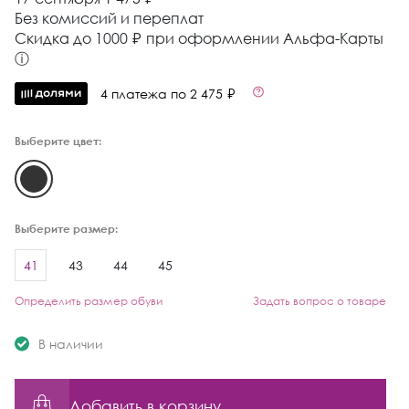
Без комиссий и переплат
Cкидка до 1000 ₽ при оформлении Альфа-Карты
ⓘ
4 платежа по 2 475 ₽
Выберите цвет:
Выберите размер:
41
43
44
45
Определить размер обуви
Задать вопрос о товаре
В наличии
Добавить в корзину