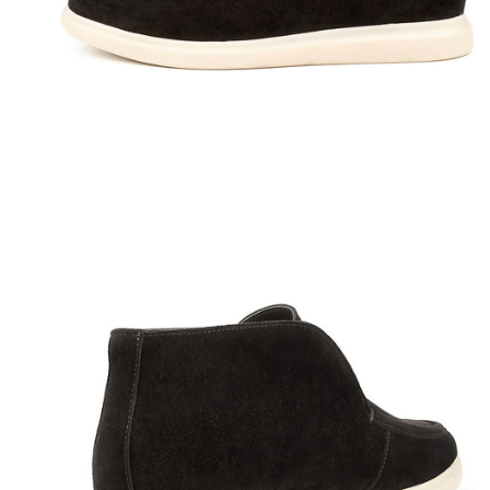
Полуботинки
Ботильоны
Челси