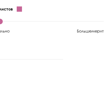
листов
ально
Большемерит