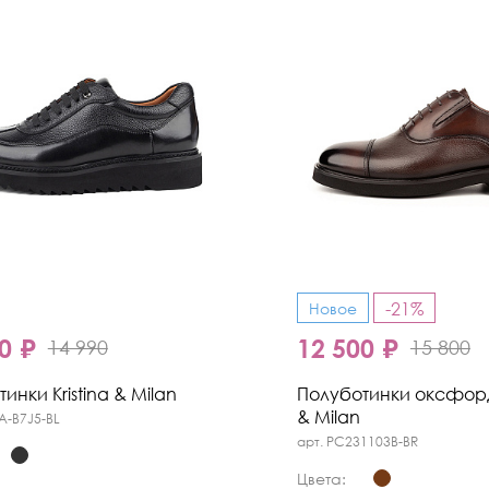
-21%
Новое
0 ₽
12 500 ₽
14 990
15 800
инки Kristina & Milan
Полуботинки оксфорды
& Milan
A-B7J5-BL
арт. PC231103B-BR
Цвета: