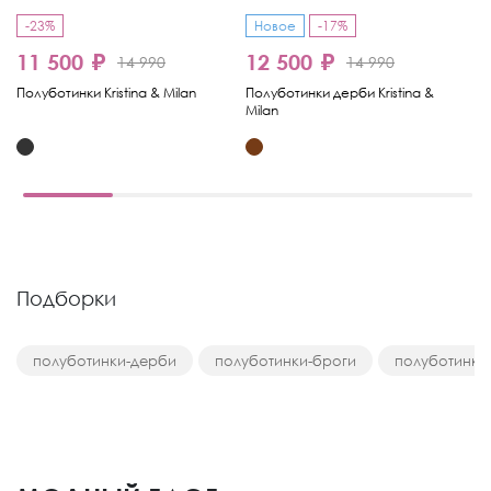
-23%
Новое
-17%
11 500 ₽
12 500 ₽
1
14 990
14 990
Полуботинки Kristina & Milan
Полуботинки дерби Kristina &
По
Milan
& 
Подборки
полуботинки-дерби
полуботинки-броги
полуботинки