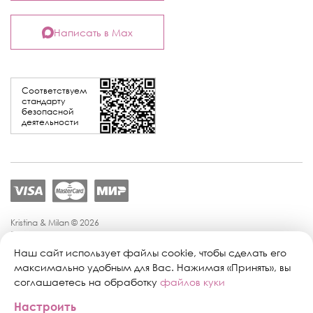
Написать в Max
Соответствуем
стандарту
безопасной
деятельности
Kristina & Milan © 2026
Политика конфиденциальности
Согласие на обработку персональных данных
Наш сайт использует файлы cookie, чтобы сделать его
Политика обработки персональных данных
максимально удобным для Вас. Нажимая «Принять», вы
Публичная оферта
соглашаетесь на обработку
файлов куки
Персональные настройки файлов cookie
Настроить
Поддержка сайта:
Промиком