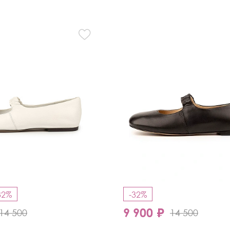
Кроссовки
Мюли
Полусапоги
32%
-32%
9 900 ₽
14 500
14 500