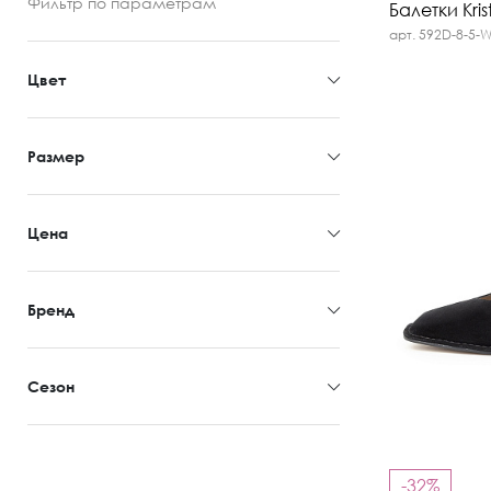
Фильтр
по параметрам
Балетки Kris
арт. 592D-8-5-
Цвет
Размер
Цена
Бренд
Сезон
-32%