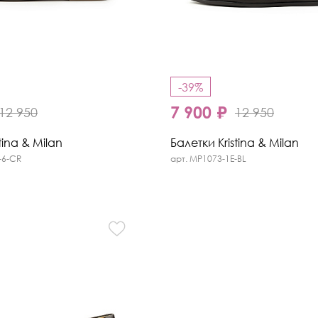
-39%
7 900 ₽
12 950
12 950
tina & Milan
Балетки Kristina & Milan
-6-CR
арт. MP1073-1E-BL