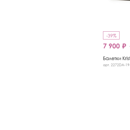
-39%
7 900 ₽
Балетки Kris
арт. 2272DA-19