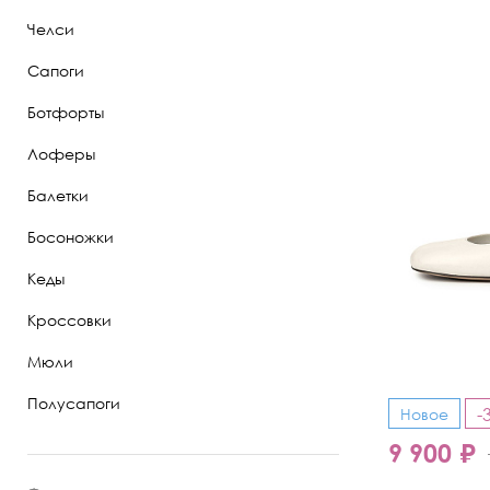
Челси
Полуботинки
Сапоги
Ботильоны
Ботфорты
Челси
Лоферы
Балетки
Босоножки
Кеды
Кроссовки
Мюли
Полусапоги
-
Новое
9 900 ₽