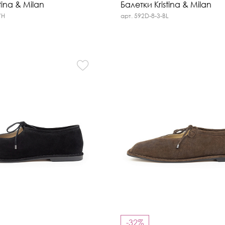
tina & Milan
Балетки Kristina & Milan
WH
арт. 592D-8-3-BL
-32%