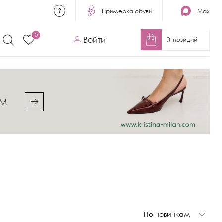
Примерка обуви
Max
0
Войти
0
позиций
&M
По новинкам