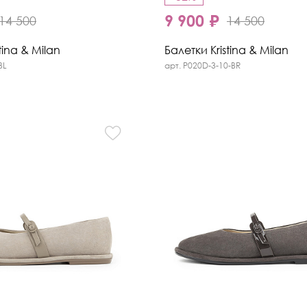
9 900 ₽
14 500
14 500
tina & Milan
Балетки Kristina & Milan
BL
арт. P020D-3-10-BR