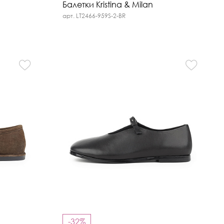
Балетки Kristina & Milan
арт. LT2466-959S-2-BR
-32%