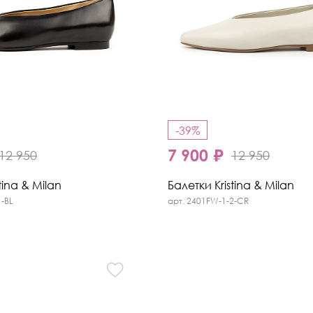
-39%
7 900 ₽
12 950
12 950
tina & Milan
Балетки Kristina & Milan
1-BL
арт. 2401FW-1-2-CR