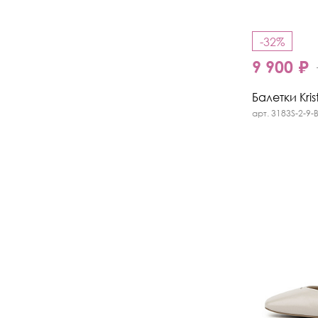
-32%
9 900 ₽
Балетки Kris
арт. 3183S-2-9-