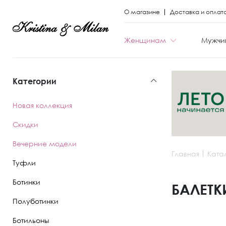
О магазине
Доставка и оплат
Женщинам
Мужчи
Категории
КАТЕГОРИИ
КАТЕГОРИИ
Новая коллекция
Весь каталог
Весь каталог
Скидки
Новая коллекци
Новая коллекци
Вечерние модели
Главная
Ката
Скидки
Скидки
Туфли
Вечерние моде
Вечерние моде
Ботинки
БАЛЕТК
Полуботинки
Туфли
Ботинки
Ботильоны
Ботинки
Полуботинки