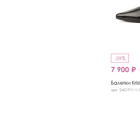
-39%
7 900 ₽
Балетки Kris
арт. 2401FW-1-