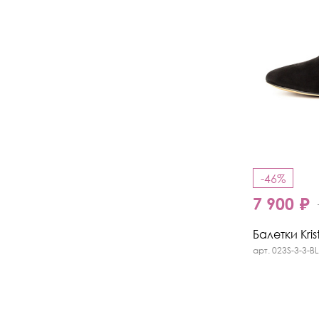
-46%
7 900 ₽
Балетки Kris
арт. 023S-3-3-BL