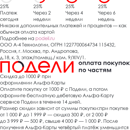
25%
25%
25%
25%
Платеж
Через 2
Через 4
Через 6
сегодня
недели
недели
недель
Никаких дополнительных платежей и процентов — как
обычная оплата картой
Подробнее на
podeli.ru
ООО А-4 Технологии, ОГРН 1227700064734 115432,
Россия, г. Москва, пр. Андропова,
д.18, к. 3, этаж/помещ./ ком. 9/XIV/1.
Cкидка до 1000 ₽
при
оформлении Альфа-Карты
Оплатите покупку от 1000
₽
с Подели, а потом
оформите бесплатную дебетовую Альфа-Карту
сервисе Подели в течение 14 дней.
Размер скидки зависит от суммы покупки:при покупке
от 1 000
₽
до 1 999
₽
— скидка 300
₽
, от 2 000
₽
до 3 999
₽
— 500
₽
, свыше 4 000
₽
— 1 000
₽
. После
получения Альфа-Карты четвёртый платёж уменьшится