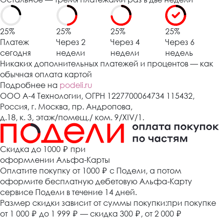
25%
25%
25%
25%
Платеж
Через 2
Через 4
Через 6
сегодня
недели
недели
недель
Никаких дополнительных платежей и процентов — как
обычная оплата картой
Подробнее на
podeli.ru
ООО А-4 Технологии, ОГРН 1227700064734 115432,
Россия, г. Москва, пр. Андропова,
д.18, к. 3, этаж/помещ./ ком. 9/XIV/1.
Cкидка до 1000 ₽
при
оформлении Альфа-Карты
Оплатите покупку от 1000
₽
с Подели, а потом
оформите бесплатную дебетовую Альфа-Карту
сервисе Подели в течение 14 дней.
Размер скидки зависит от суммы покупки:при покупке
от 1 000
₽
до 1 999
₽
— скидка 300
₽
, от 2 000
₽