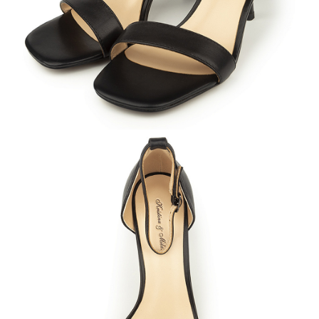
Кроссовки
Мюли
Полусапоги