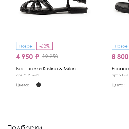
-62%
Новое
Новое
4 950 ₽
8 800
12 950
Босоножки Kristina & Milan
Босонож
арт. Y121-6-BL
арт. 917-1
Цвета:
Цвета:
Подборки