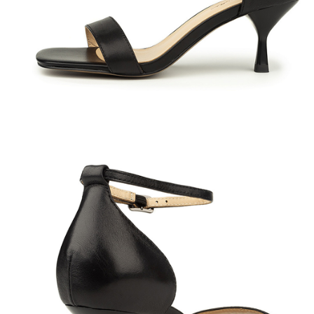
Полуботинки
Ботильоны
Челси