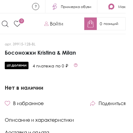
Примерка обуви
Max
0
Войти
0
позиций
арт. 39915-12B-BL
Босоножки Kristina & Milan
4 платежа по 0 ₽
Нет в наличии
В избранное
Поделиться
Описание и характеристики
Доставка и оплата