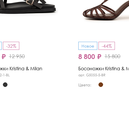
-32%
-44%
Новое
 ₽
8 800 ₽
12 950
15 800
ки Kristina & Milan
Босоножки Kristina & M
2-1-BL
арт. G5055-5-BR
Цвета: