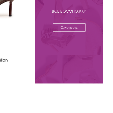
ВСЕ БОСОНОЖКИ
Смотреть
-37%
Новое
9 900 ₽
15 800
ilan
Босоножки Kristina & Milan
арт. 586LT-8-1-BL
Цвета: