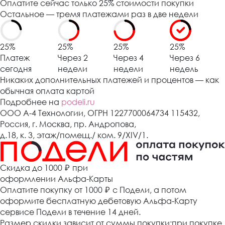
Оплатите сейчас только 25% стоимости покупки
Остальное — тремя платежами раз в две недели
25%
25%
25%
25%
Платеж
Через 2
Через 4
Через 6
сегодня
недели
недели
недель
Никаких дополнительных платежей и процентов — как
обычная оплата картой
Подробнее на
podeli.ru
ООО А-4 Технологии, ОГРН 1227700064734 115432,
Россия, г. Москва, пр. Андропова,
д.18, к. 3, этаж/помещ./ ком. 9/XIV/1.
Cкидка до 1000 ₽
при
оформлении Альфа-Карты
Оплатите покупку от 1000
₽
с Подели, а потом
оформите бесплатную дебетовую Альфа-Карту
сервисе Подели в течение 14 дней.
Размер скидки зависит от суммы покупки:при покупке