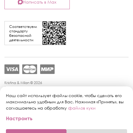
Написать в Max
Соответствуем
стандарту
безопасной
деятельности
Kristina & Milan © 2026
Политика конфиденциальности
Согласие на обработку персональных данных
Наш сайт использует файлы cookie, чтобы сделать его
Политика обработки персональных данных
максимально удобным для Вас. Нажимая «Принять», вы
Публичная оферта
соглашаетесь на обработку
файлов куки
Персональные настройки файлов cookie
Настроить
Поддержка сайта:
Промиком