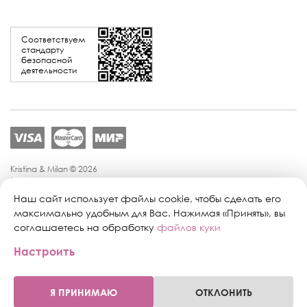
Соответствуем
стандарту
безопасной
деятельности
Kristina & Milan © 2026
Политика конфиденциальности
Согласие на обработку персональных данных
Наш сайт использует файлы cookie, чтобы сделать его
Политика обработки персональных данных
максимально удобным для Вас. Нажимая «Принять», вы
Публичная оферта
соглашаетесь на обработку
файлов куки
Персональные настройки файлов cookie
Настроить
Поддержка сайта:
Промиком
Я ПРИНИМАЮ
ОТКЛОНИТЬ
0
0