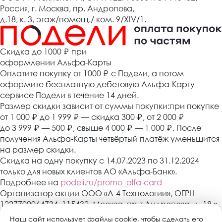
Россия, г. Москва, пр. Андропова,
д.18, к. 3, этаж/помещ./ ком. 9/XIV/1.
Cкидка до 1000 ₽
при
оформлении Альфа-Карты
Оплатите покупку от 1000
₽
с Подели, а потом
оформите бесплатную дебетовую Альфа-Карту
сервисе Подели в течение 14 дней.
Размер скидки зависит от суммы покупки:при покупке
от 1 000
₽
до 1 999
₽
— скидка 300
₽
, от 2 000
₽
до 3 999
₽
— 500
₽
, свыше 4 000
₽
— 1 000
₽
. После
получения Альфа-Карты четвёртый платёж уменьшится
на размер скидки.
Скидка на одну покупку с 14.07.2023 по 31.12.2024
только для новых клиентов АО «Альфа-Банк».
Подробнее на
podeli.ru/promo_alfa-card
Организатор акции ООО «А-4 Технологии», ОГРН
1227700064734, 115432, Москва, пр-т Андропова, д. 18 к.
3, эт./пом./ком. 9/XIV/1. АО «Альфа-Банк»,
Наш сайт использует файлы cookie, чтобы сделать его