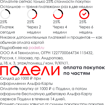
Оплатите сейчас только 25% стоимости покупки
Остальное — тремя платежами раз в две недели
25%
25%
25%
25%
Платеж
Через 2
Через 4
Через 6
сегодня
недели
недели
недель
Никаких дополнительных платежей и процентов — как
обычная оплата картой
Подробнее на
podeli.ru
ООО А-4 Технологии, ОГРН 1227700064734 115432,
Россия, г. Москва, пр. Андропова,
д.18, к. 3, этаж/помещ./ ком. 9/XIV/1.
Cкидка до 1000 ₽
при
оформлении Альфа-Карты
Оплатите покупку от 1000
₽
с Подели, а потом
оформите бесплатную дебетовую Альфа-Карту
сервисе Подели в течение 14 дней.
Размер скидки зависит от суммы покупки:при покупке