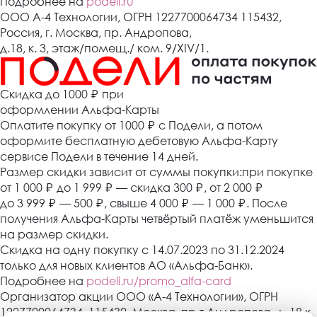
Подробнее на
podeli.ru
ООО А-4 Технологии, ОГРН 1227700064734 115432,
Россия, г. Москва, пр. Андропова,
д.18, к. 3, этаж/помещ./ ком. 9/XIV/1.
Cкидка до 1000 ₽
при
оформлении Альфа-Карты
Оплатите покупку от 1000
₽
с Подели, а потом
оформите бесплатную дебетовую Альфа-Карту
сервисе Подели в течение 14 дней.
Размер скидки зависит от суммы покупки:при покупке
от 1 000
₽
до 1 999
₽
— скидка 300
₽
, от 2 000
₽
до 3 999
₽
— 500
₽
, свыше 4 000
₽
— 1 000
₽
. После
получения Альфа-Карты четвёртый платёж уменьшится
на размер скидки.
Скидка на одну покупку с 14.07.2023 по 31.12.2024
только для новых клиентов АО «Альфа-Банк».
Подробнее на
podeli.ru/promo_alfa-card
Организатор акции ООО «А-4 Технологии», ОГРН
1227700064734, 115432, Москва, пр-т Андропова, д. 18 к.