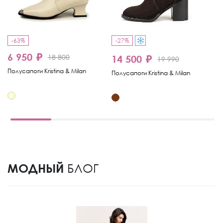
-63%
-27%
-
6 950 ₽
18 800
14 500 ₽
1
19 990
Полусапоги Kristina & Milan
Полусапоги Kristina & Milan
По
МОДНЫЙ
БЛОГ