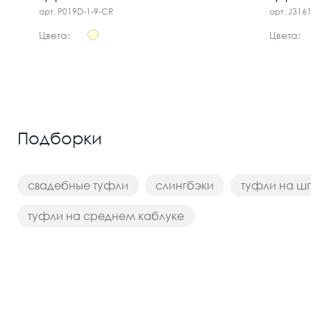
арт. P019D-1-9-CR
арт. J316
Цвета:
Цвета:
Подборки
свадебные туфли
слингбэки
туфли на ш
туфли на среднем каблуке