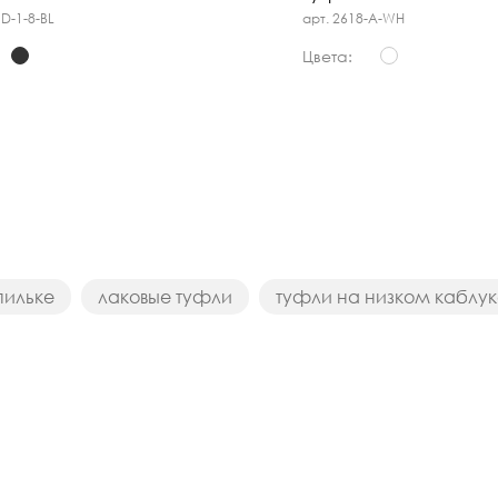
1D-1-8-BL
арт. 2618-A-WH
Цвета:
пильке
лаковые туфли
туфли на низком каблук