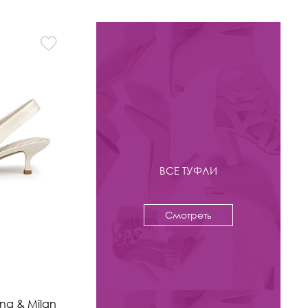
ВСЕ ТУФЛИ
Смотреть
-44%
8 800 ₽
15 800
ina & Milan
Туфли слингбэки Kristina & Milan