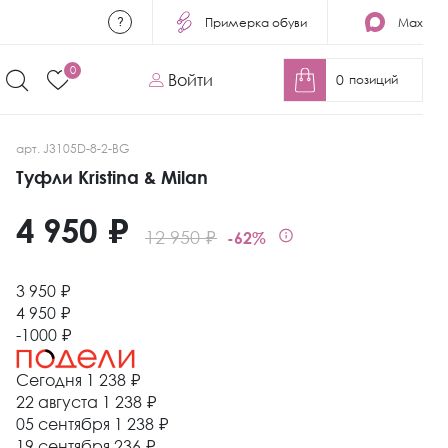
Примерка обуви
Max
0
Войти
0
позиций
арт. J3105D-8-2-BG
Туфли Kristina & Milan
4 950 ₽
12 950 ₽
-62%
3 950 ₽
4 950 ₽
-1000 ₽
Сегодня
1 238 ₽
22 августа
1 238 ₽
05 сентября
1 238 ₽
19 сентября
236 ₽