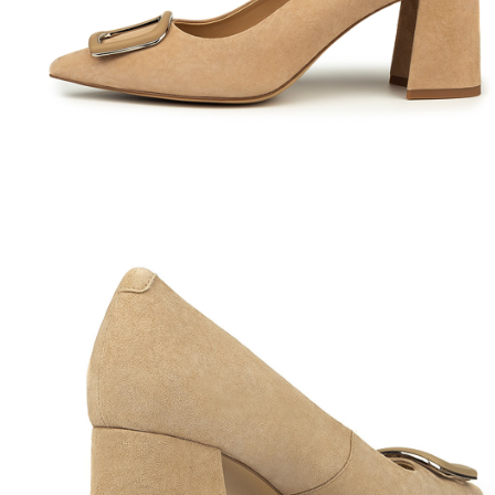
Полуботинки
Ботильоны
Челси