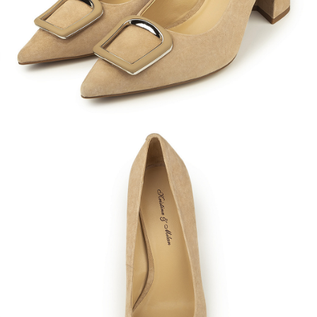
Кроссовки
Мюли
Полусапоги