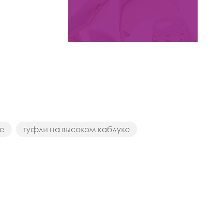
арт. V2692-12-2-BR
Цвета:
е
туфли на высоком каблуке