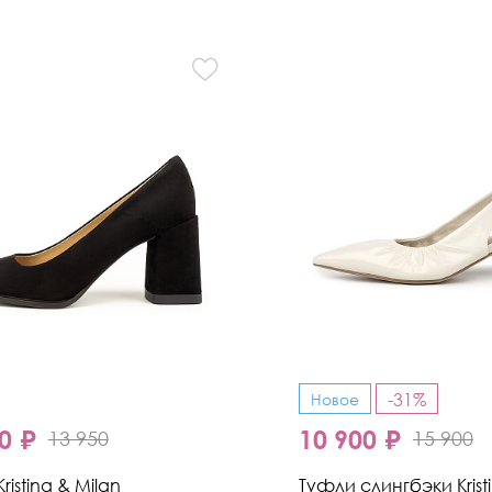
-31%
Новое
0 ₽
10 900 ₽
13 950
15 900
ristina & Milan
Туфли слингбэки Krist