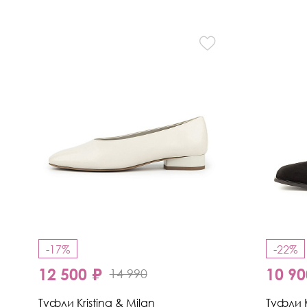
-17%
-22%
12 500 ₽
10 90
14 990
Туфли Kristina & Milan
Туфли K