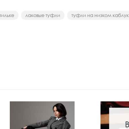
пильке
лаковые туфли
туфли на низком каблук