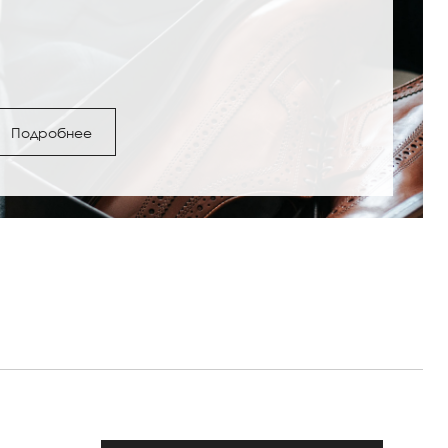
Подробнее
ги и полусапожки: с
Обувь под женские шо
как выбрать