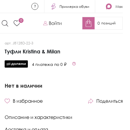
Примерка обуви
Max
0
Войти
0
позиций
арт. J8128D-22-3
Туфли Kristina & Milan
4 платежа по 0 ₽
Нет в наличии
В избранное
Поделиться
Описание и характеристики
Доставка и оплата