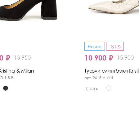
-31%
Новое
0 ₽
10 900 ₽
13 950
15 900
ristina & Milan
Туфли слингбэки Krist
1D-1-8-BL
арт. 2618-A-WH
Цвета: