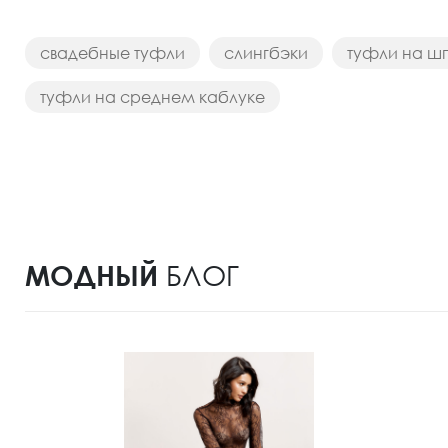
свадебные туфли
слингбэки
туфли на ш
туфли на среднем каблуке
МОДНЫЙ
БЛОГ