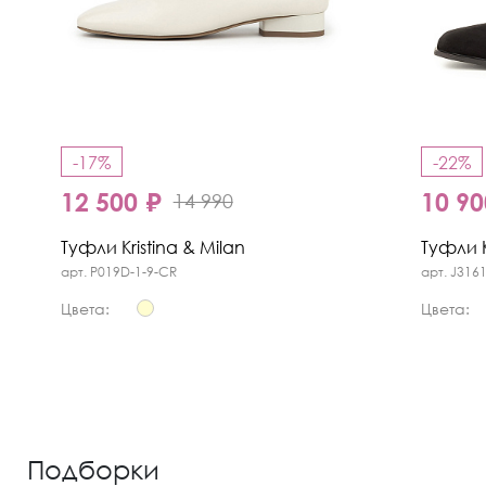
-17%
-22%
12 500 ₽
10 90
14 990
Туфли Kristina & Milan
Туфли K
арт. P019D-1-9-CR
арт. J316
Цвета:
Цвета:
Подборки