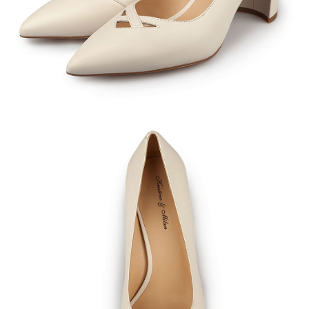
Кроссовки
Мюли
Полусапоги