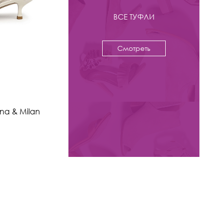
ВСЕ ТУФЛИ
Смотреть
-44%
8 800 ₽
15 800
ina & Milan
Туфли слингбэки Kristina & Milan
арт. V2692-12-2-BR
Цвета: