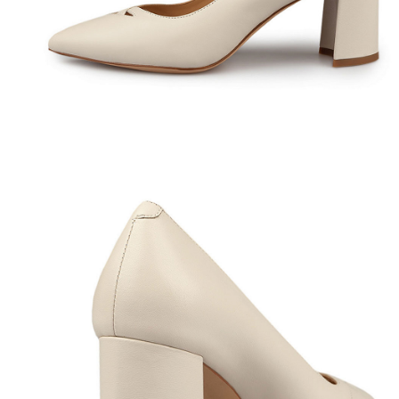
Полуботинки
Ботильоны
Челси