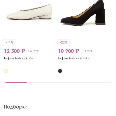
-17%
-22%
-
12 500 ₽
10 900 ₽
8
14 990
13 950
Туфли Kristina & Milan
Туфли Kristina & Milan
Ту
Подборки