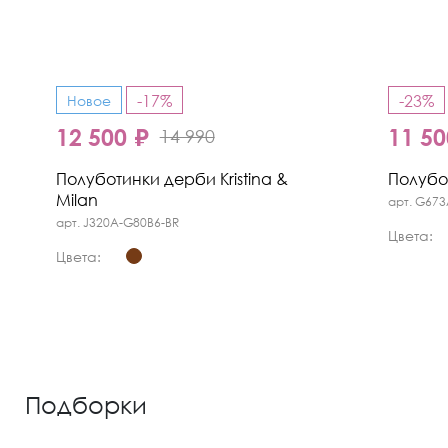
-17%
-23%
Новое
12 500 ₽
11 50
14 990
Полуботинки дерби Kristina &
Полубот
Milan
арт. G673
арт. J320A-G80B6-BR
Цвета:
Цвета:
Подборки