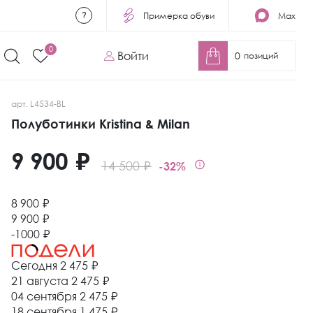
Примерка обуви
Max
0
Войти
0
позиций
арт. L4534-BL
Полуботинки Kristina & Milan
9 900 ₽
14 500 ₽
-32%
8 900 ₽
9 900 ₽
-1000 ₽
Сегодня
2 475 ₽
21 августа
2 475 ₽
04 сентября
2 475 ₽
18 сентября
1 475 ₽