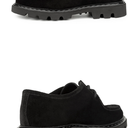
Полуботинки
Ботильоны
Челси