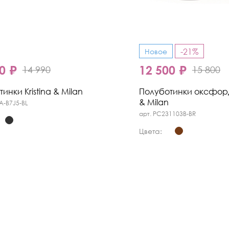
-21%
Новое
0 ₽
12 500 ₽
14 990
15 800
инки Kristina & Milan
Полуботинки оксфорды
& Milan
A-B7J5-BL
арт. PC231103B-BR
Цвета: