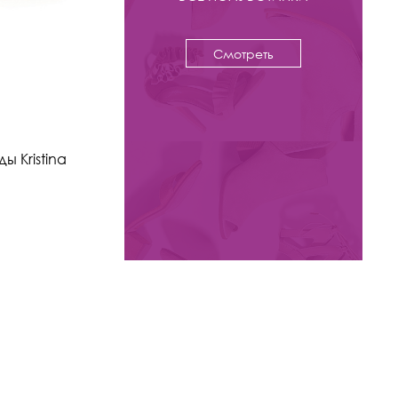
Смотреть
-24%
10 950 ₽
14 500
 Kristina
Кроссовки Kristina & Milan
арт. MC296A-2C-BL
Цвета: