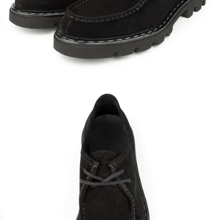
Кроссовки
Мюли
Полусапоги