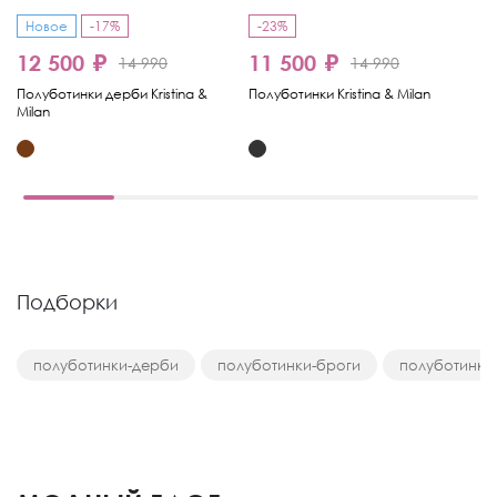
Новое
-17%
-23%
12 500 ₽
11 500 ₽
1
14 990
14 990
Полуботинки дерби Kristina &
Полуботинки Kristina & Milan
По
Milan
& 
Подборки
полуботинки-дерби
полуботинки-броги
полуботинки