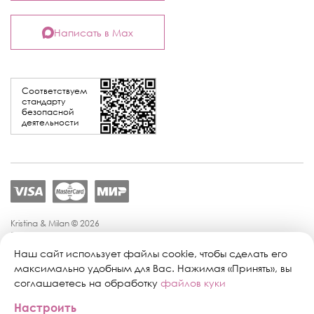
Написать в Max
Соответствуем
стандарту
безопасной
деятельности
Kristina & Milan © 2026
Политика конфиденциальности
Согласие на обработку персональных данных
Наш сайт использует файлы cookie, чтобы сделать его
Политика обработки персональных данных
максимально удобным для Вас. Нажимая «Принять», вы
Публичная оферта
соглашаетесь на обработку
файлов куки
Персональные настройки файлов cookie
Настроить
Поддержка сайта:
Промиком