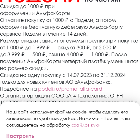
Cкидка до 1000 ₽
при
оформлении Альфа-Карты
Оплатите покупку от 1000
₽
с Подели, а потом
оформите бесплатную дебетовую Альфа-Карту
сервисе Подели в течение 14 дней.
Размер скидки зависит от суммы покупки:при покупке
от 1 000
₽
до 1 999
₽
— скидка 300
₽
, от 2 000
₽
до 3 999
₽
— 500
₽
, свыше 4 000
₽
— 1 000
₽
. После
получения Альфа-Карты четвёртый платёж уменьшится
на размер скидки.
Скидка на одну покупку с 14.07.2023 по 31.12.2024
только для новых клиентов АО «Альфа-Банк».
Подробнее на
podeli.ru/promo_alfa-card
Организатор акции ООО «А-4 Технологии», ОГРН
1227700064734, 115432, Москва, пр-т Андропова, д. 18 к.
3, эт./пом./ком. 9/XIV/1. АО «Альфа-Банк»,
Наш сайт использует файлы cookie, чтобы сделать его
Генеральная лицензия банка России № 1326 от 16
максимально удобным для Вас. Нажимая «Принять», вы
января 2015 г. Скидка предоставляется один раз в
соглашаетесь на обработку
файлов куки
период действия акции с 14.07.2023 по 31.12.2024 при
Настроить
оформлении Альфа-Карты в сервисе «Подели» в