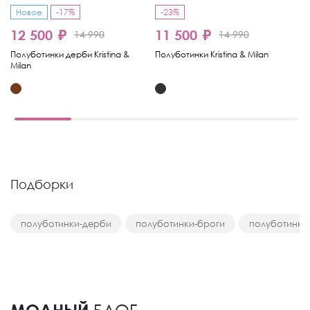
Новое
-17%
-23%
12 500 ₽
11 500 ₽
1
14 990
14 990
Полуботинки дерби Kristina &
Полуботинки Kristina & Milan
По
Milan
& 
Подборки
полуботинки-дерби
полуботинки-броги
полуботинки
МОДНЫЙ
БЛОГ