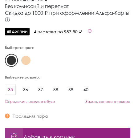
Без комиссий и переплат
Cкидка до 1000 ₽ при оформлении Альфа-Карты
ⓘ
4 платежа по 987.50 ₽
Выберите цвет:
Выберите размер:
35
36
37
38
39
40
Определить размер обуви
Задать вопрос о товаре
Последняя пара
Добавить в корзину