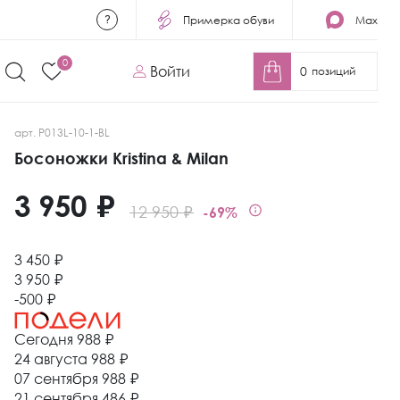
Примерка обуви
Max
0
Войти
0
позиций
арт. P013L-10-1-BL
Босоножки Kristina & Milan
3 950 ₽
12 950 ₽
-69%
3 450 ₽
3 950 ₽
-500 ₽
Сегодня
988 ₽
24 августа
988 ₽
07 сентября
988 ₽
21 сентября
486 ₽