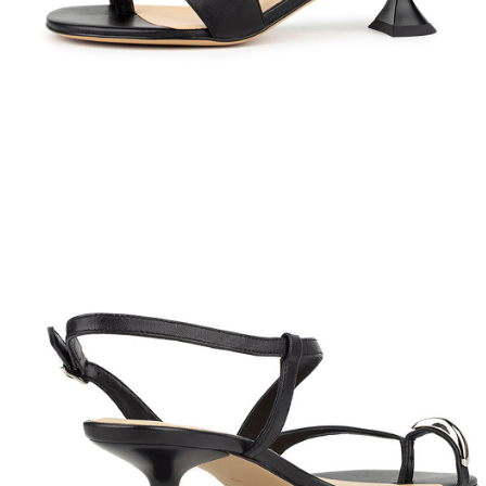
Полуботинки
Ботильоны
Челси