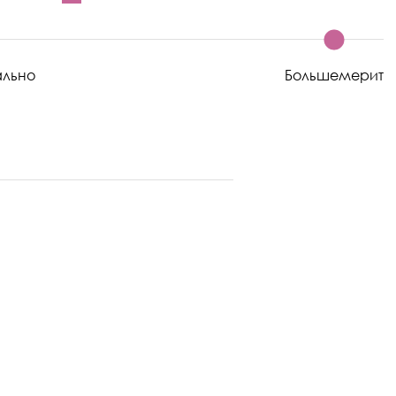
ально
Большемерит