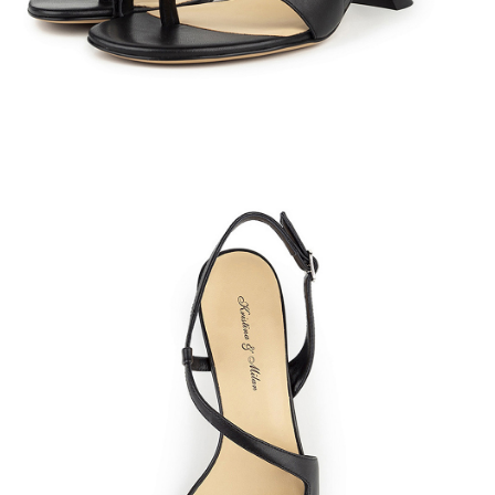
Кроссовки
Мюли
Полусапоги