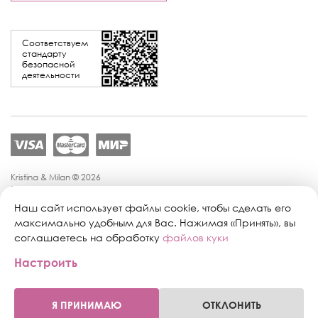
Соответствуем
стандарту
безопасной
деятельности
Kristina & Milan © 2026
Политика конфиденциальности
Согласие на обработку персональных данных
Наш сайт использует файлы cookie, чтобы сделать его
Политика обработки персональных данных
максимально удобным для Вас. Нажимая «Принять», вы
Публичная оферта
соглашаетесь на обработку
файлов куки
Персональные настройки файлов cookie
Настроить
Поддержка сайта:
Промиком
Я ПРИНИМАЮ
ОТКЛОНИТЬ
0
0