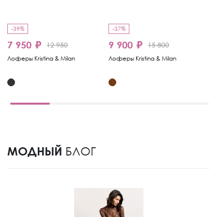
-39%
-37%
-
7 950 ₽
9 900 ₽
1
12 950
15 800
Лоферы Kristina & Milan
Лоферы Kristina & Milan
Ло
МОДНЫЙ
БЛОГ