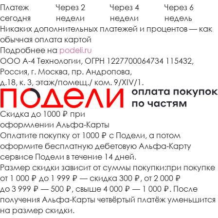
Платеж
Через 2
Через 4
Через 6
сегодня
недели
недели
недель
Никаких дополнительных платежей и процентов — как
обычная оплата картой
Подробнее на
podeli.ru
ООО А-4 Технологии, ОГРН 1227700064734 115432,
Россия, г. Москва, пр. Андропова,
д.18, к. 3, этаж/помещ./ ком. 9/XIV/1.
Cкидка до 1000 ₽
при
оформлении Альфа-Карты
Оплатите покупку от 1000
₽
с Подели, а потом
оформите бесплатную дебетовую Альфа-Карту
сервисе Подели в течение 14 дней.
Размер скидки зависит от суммы покупки:при покупке
от 1 000
₽
до 1 999
₽
— скидка 300
₽
, от 2 000
₽
до 3 999
₽
— 500
₽
, свыше 4 000
₽
— 1 000
₽
. После
получения Альфа-Карты четвёртый платёж уменьшится
на размер скидки.