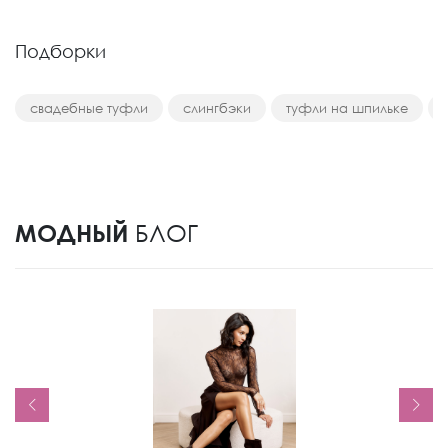
Подборки
свадебные туфли
слингбэки
туфли на шпильке
МОДНЫЙ
БЛОГ