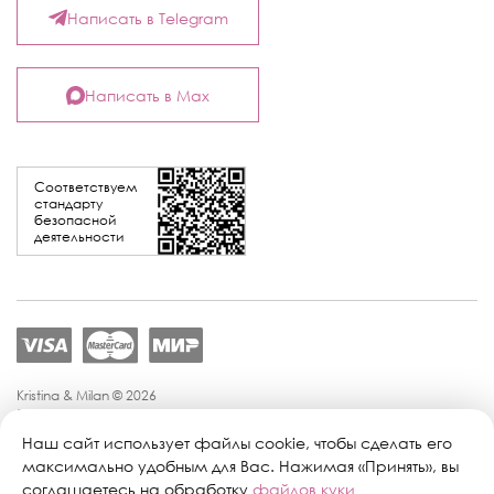
Написать в Telegram
Написать в Max
Соответствуем
стандарту
безопасной
деятельности
Kristina & Milan © 2026
Политика конфиденциальности
Согласие на обработку персональных данных
Наш сайт использует файлы cookie, чтобы сделать его
Политика обработки персональных данных
максимально удобным для Вас. Нажимая «Принять», вы
Публичная оферта
соглашаетесь на обработку
файлов куки
Персональные настройки файлов cookie