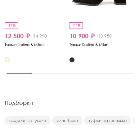
-17%
-22%
12 500 ₽
10 900 ₽
1
14 990
13 950
Туфли Kristina & Milan
Туфли Kristina & Milan
Ту
Подборки
свадебные туфли
слингбэки
туфли на шпильке