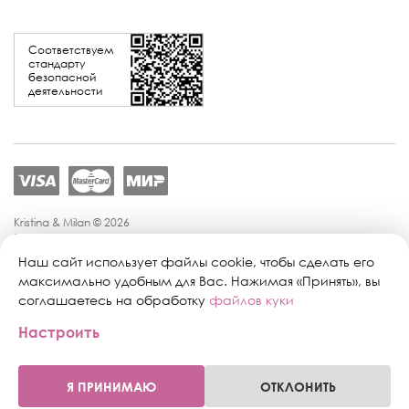
Соответствуем
стандарту
безопасной
деятельности
Kristina & Milan © 2026
Политика конфиденциальности
Согласие на обработку персональных данных
Наш сайт использует файлы cookie, чтобы сделать его
Политика обработки персональных данных
максимально удобным для Вас. Нажимая «Принять», вы
Публичная оферта
соглашаетесь на обработку
файлов куки
Персональные настройки файлов cookie
Настроить
Поддержка сайта:
Промиком
Я ПРИНИМАЮ
ОТКЛОНИТЬ
0
0