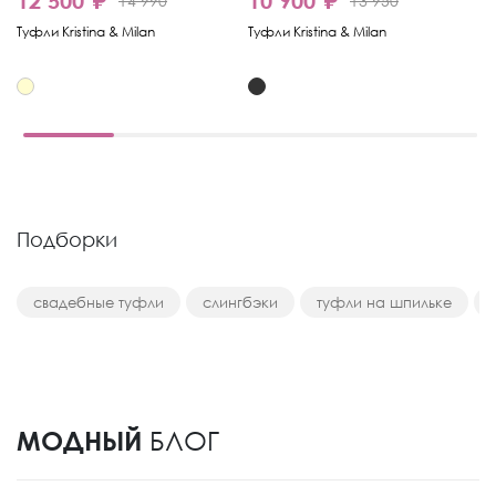
12 500 ₽
10 900 ₽
1
14 990
13 950
Туфли Kristina & Milan
Туфли Kristina & Milan
Ту
Подборки
свадебные туфли
слингбэки
туфли на шпильке
МОДНЫЙ
БЛОГ