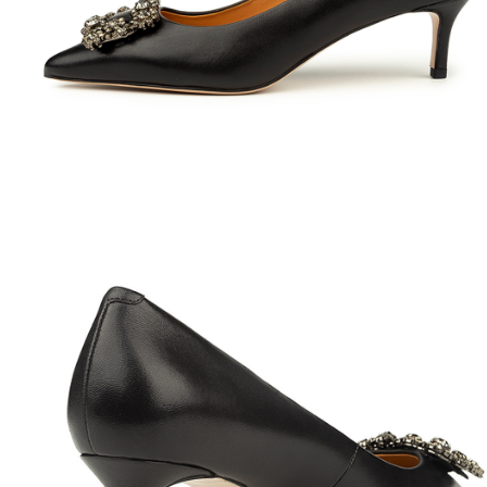
Полуботинки
Ботильоны
Челси