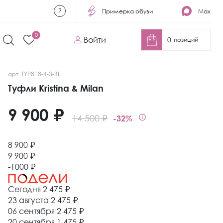
Примерка обуви
Max
0
Войти
0
позиций
арт. TYP818-4-3-BL
Туфли Kristina & Milan
9 900 ₽
14 500 ₽
-32%
8 900 ₽
9 900 ₽
-1000 ₽
Сегодня
2 475 ₽
23 августа
2 475 ₽
06 сентября
2 475 ₽
20 сентября
1 475 ₽