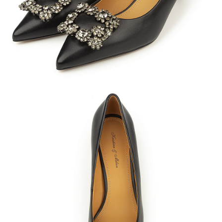
Кроссовки
Мюли
Полусапоги