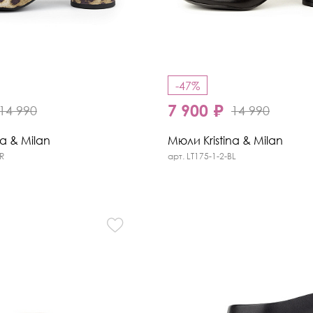
-47%
7 900 ₽
14 990
14 990
na & Milan
Мюли Kristina & Milan
BR
арт. LT175-1-2-BL