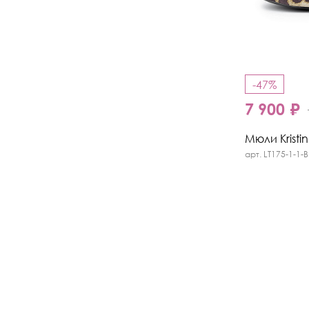
-47%
7 900 ₽
Мюли Kristi
арт. LT175-1-1-