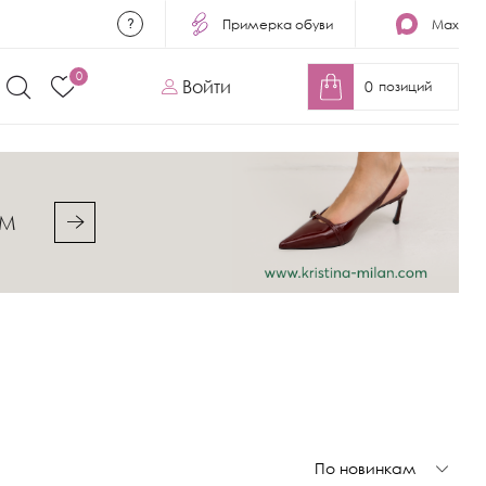
Примерка обуви
Max
0
Войти
0
позиций
&M
По новинкам