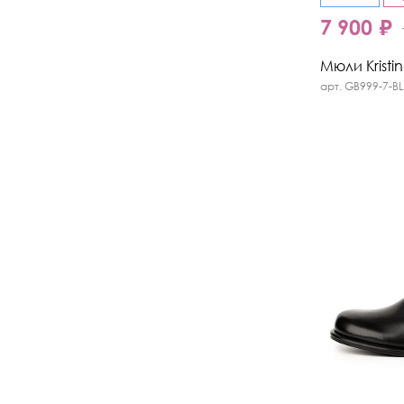
7 900 ₽
Мюли Kristi
арт. GB999-7-BL