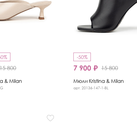
50%
-50%
7 900 ₽
15 800
15 800
na & Milan
Мюли Kristina & Milan
BG
арт. 20136-147-1-BL