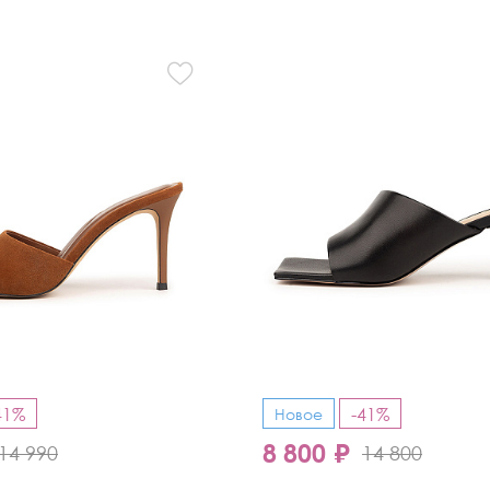
Кроссовки
Мюли
Полусапоги
41%
-41%
Новое
8 800 ₽
14 990
14 800