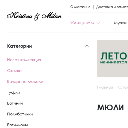
О магазине
Доставка и оплат
Женщинам
Мужчи
Категории
КАТЕГОРИИ
КАТЕГОРИИ
Новая коллекция
Весь каталог
Весь каталог
Скидки
Новая коллекци
Новая коллекци
Вечерние модели
Главная
Ката
Скидки
Скидки
Туфли
Вечерние моде
Вечерние моде
Ботинки
МЮЛИ
Полуботинки
Туфли
Ботинки
Ботильоны
Ботинки
Полуботинки