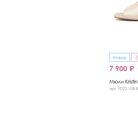
-
Новое
7 900 ₽
Мюли Kristi
арт. YD22-108-