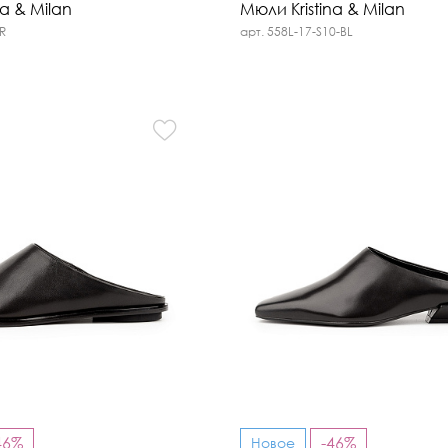
na & Milan
Мюли Kristina & Milan
BR
арт. 558L-17-S10-BL
46%
-46%
Новое