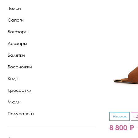
Челси
Полуботинки
Сапоги
Ботильоны
Ботфорты
Челси
Лоферы
Балетки
Босоножки
Кеды
Кроссовки
Мюли
Полусапоги
-
Новое
8 800 ₽