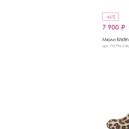
-46%
7 900 ₽
Мюли Kristi
арт. TYS796-2-B