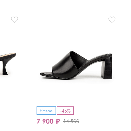
-46%
Новое
7 900 ₽
14 500