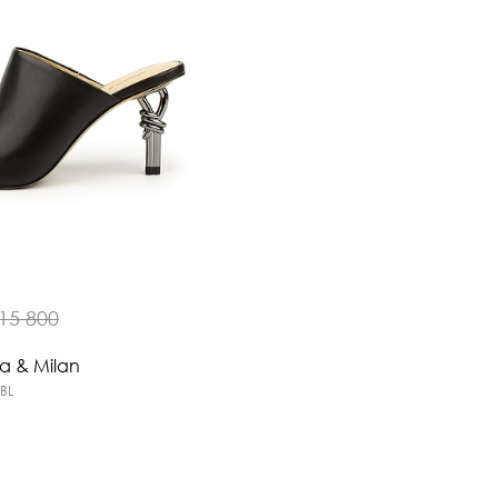
15 800
na & Milan
-BL